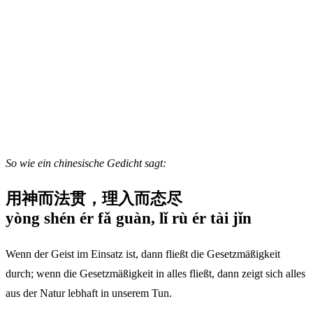
So wie ein chinesische Gedicht sagt:
用神而法贯，理入而态尽
yòng shén ér fǎ guàn, lǐ rù ér tài jǐn
Wenn der Geist im Einsatz ist, dann fließt die Gesetzmäßigkeit
durch; wenn die Gesetzmäßigkeit in alles fließt, dann zeigt sich alles
aus der Natur lebhaft in unserem Tun.